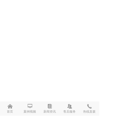
낀
넡
뀴
뀡
끅
首页
案例视频
新闻资讯
售后服务
热线直拨