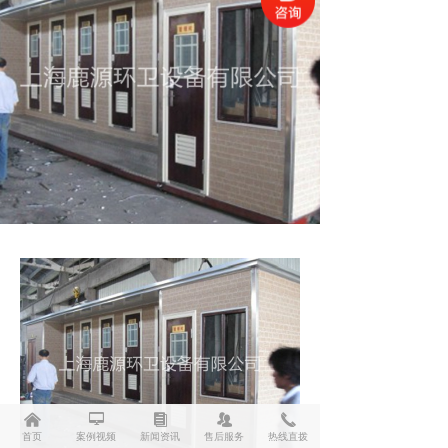
낀
넡
뀴
뀡
끅
首页
案例视频
新闻资讯
售后服务
热线直拨