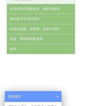
生活垃圾压缩机租赁、维护及保养
电动保洁车与扫地车
租赁垃圾桶、拉臂箱、垃圾斗系列
花盆，育苗器和树池箅
岗亭
请您留言