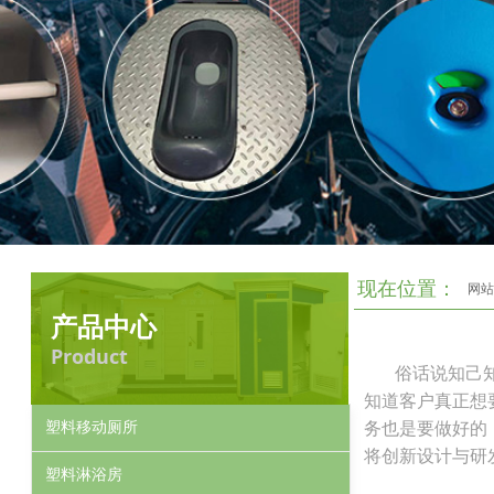
现在位置：
网站
产品中心
Product
俗话说知己知彼
知道客户真正想
塑料移动厕所
务也是要做好的
将创新设计与研
塑料淋浴房