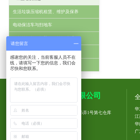
生活垃圾压缩机租赁、维护及保养
电动保洁车与扫地车
租赁垃圾桶、拉臂箱、垃圾斗系列
请您留言
花盆，育苗器和树池箅
感谢您的关注，当前客服人员不在
线，请填写一下您的信息，我们会
岗亭
尽快和您联系。
上海鹿源环卫设备有限公司
华
工厂地址： 上海市长宁区北翟路3305弄1号第七仓库
江
联系人: 黄文锋先生
华
销售电话：13818809714
广