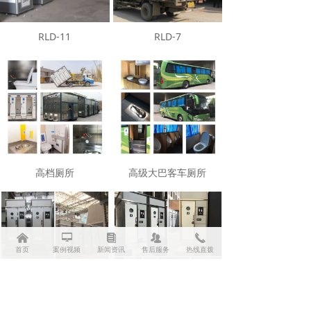
RLD-11
RLD-7
高档厕所
高级大巴客车厕所
낀
넡
뀴
뀡
끅
首页
案例视频
新闻资讯
售后服务
热线直拨
高级单体厕所
高级单体厕所