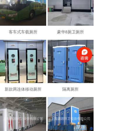
客车式车载厕所
豪华8厕卫厕所
新款两连体移动厕所
隔离厕所